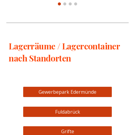
Lagerräume /
L
agercontainer
nach Standorten
Gewerbepark Edermünde
Fuldabrück
Grifte