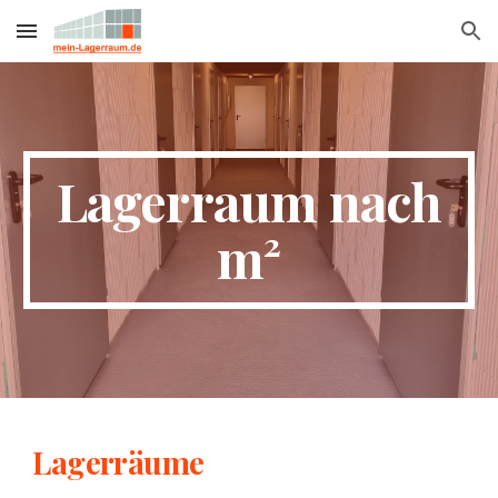
Skip to main content
Skip to navigation
Lagerraum nach
m²
Lagerr
ä
ume